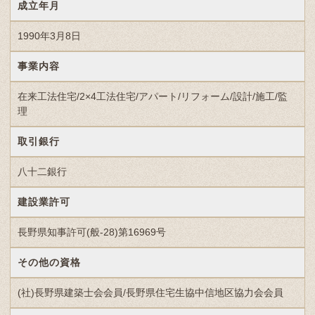
成立年月
1990年3月8日
事業内容
在来工法住宅/2×4工法住宅/アパート/リフォーム/設計/施工/監
理
取引銀行
八十二銀行
建設業許可
長野県知事許可(般-28)第16969号
その他の資格
(社)長野県建築士会会員/長野県住宅生協中信地区協力会会員